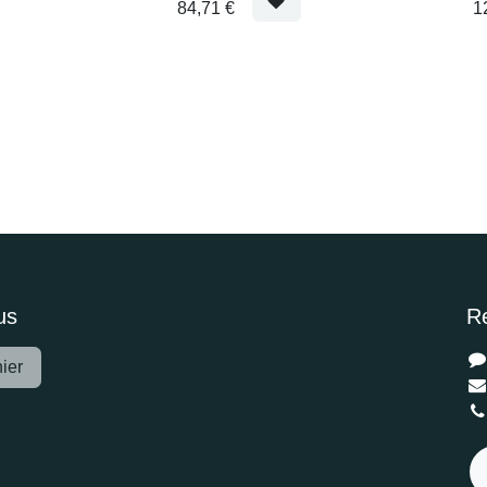
84,71
€
1
us
R
anier