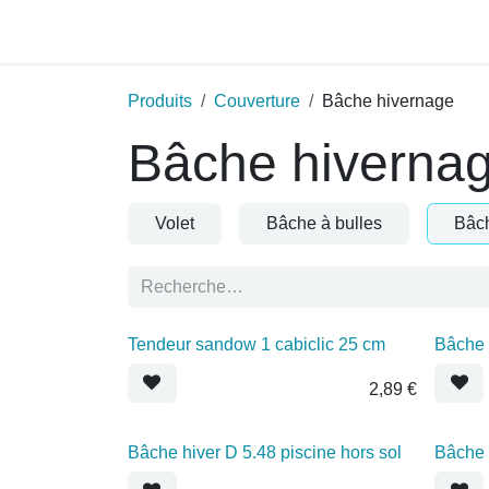
Se rendre au contenu
Accueil
Boutique
Con
Produits
Couverture
Bâche hivernage
Bâche hivernag
Volet
Bâche à bulles
Bâ
Tendeur sandow 1 cabiclic 25 cm
Bâche 
2,89
€
Bâche hiver D 5.48 piscine hors sol
Bâche 