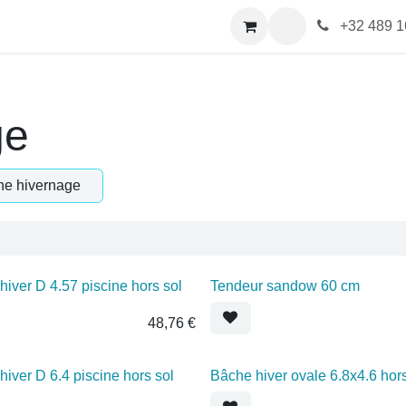
tactez-nous
+32 489 16 0
e
che hivernage
hiver D 4.57 piscine hors sol
Tendeur sandow 60 cm
48,76
€
hiver D 6.4 piscine hors sol
Bâche hiver ovale 6.8x4.6 ho