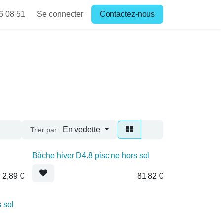
8 51
Se connecter
Contactez-nous
En vedette
Trier par :
Bâche hiver D4.8 piscine hors sol
2,89
€
81,82
€
rs sol