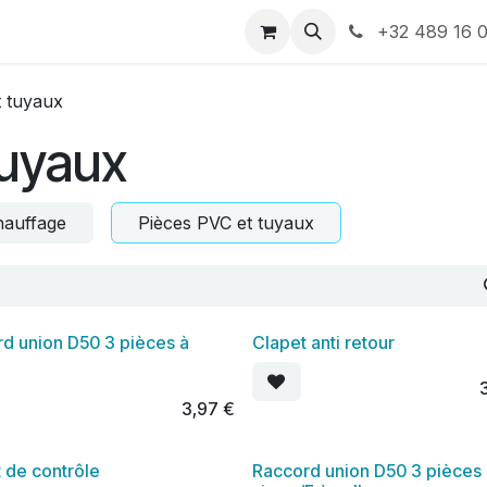
-nous
+32 489 16 0
t tuyaux
tuyaux
hauffage
Pièces PVC et tuyaux
d union D50 3 pièces à
Clapet anti retour
3,97
€
 de contrôle
Raccord union D50 3 pièces 