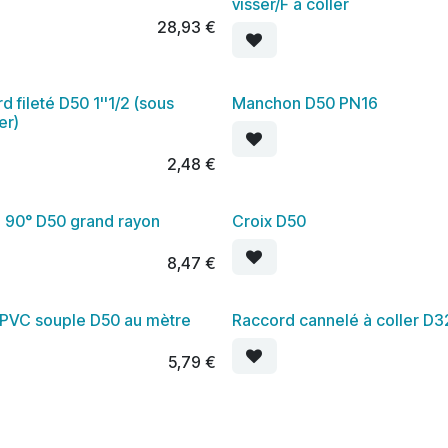
visser/F à coller
28,93
€
d fileté D50 1''1/2 (sous
Manchon D50 PN16
er)
2,48
€
 90° D50 grand rayon
Croix D50
8,47
€
 PVC souple D50 au mètre
Raccord cannelé à coller D
5,79
€