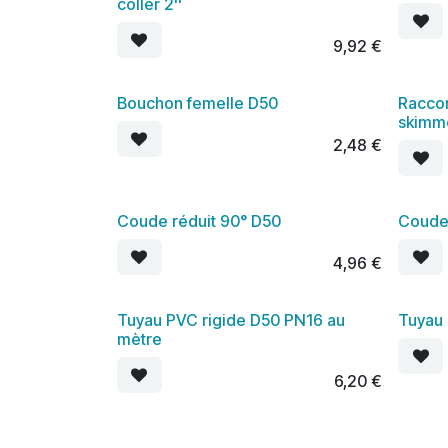
coller 2''
9,92
€
Bouchon femelle D50
Raccor
skimm
2,48
€
Coude réduit 90° D50
Coude
4,96
€
Tuyau PVC rigide D50 PN16 au
Tuyau
mètre
6,20
€