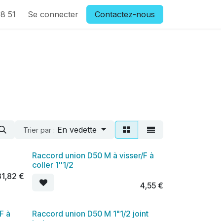
8 51
Se connecter
Contactez-nous
En vedette
Trier par :
Raccord union D50 M à visser/F à
coller 1''1/2
31,82
€
4,55
€
F à
Raccord union D50 M 1"1/2 joint