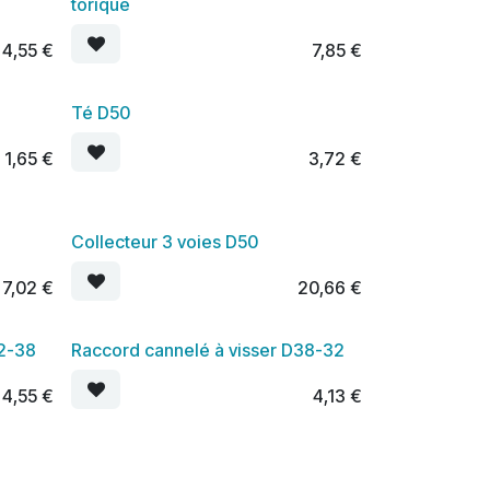
torique
4,55
€
7,85
€
Té D50
1,65
€
3,72
€
Collecteur 3 voies D50
7,02
€
20,66
€
32-38
Raccord cannelé à visser D38-32
4,55
€
4,13
€