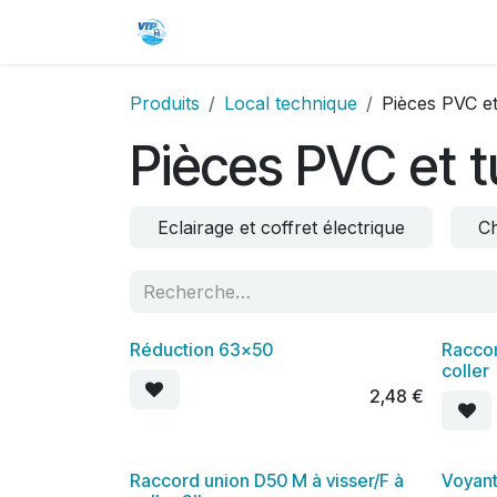
Se rendre au contenu
Accueil
Boutique
Contactez
Produits
Local technique
Pièces PVC e
Pièces PVC et 
Eclairage et coffret électrique
C
Réduction 63x50
Raccor
coller
2,48
€
Raccord union D50 M à visser/F à
Voyant